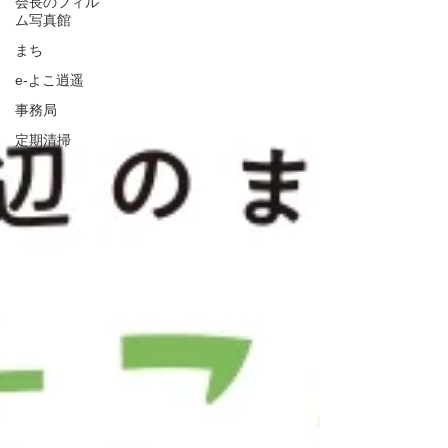
会長のフィル
ム写真館
まち
e-よこ逍遥
事務局
定期清掃