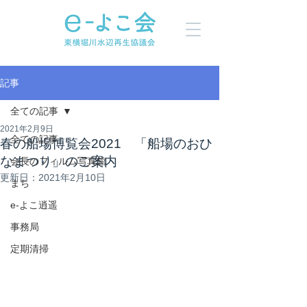
記事
全ての記事
2021年2月9日
全ての記事
春の船場博覧会2021 「船場のおひ
なまつり」のご案内
会長のフィルム写真館
更新日：
2021年2月10日
まち
e-よこ逍遥
事務局
定期清掃