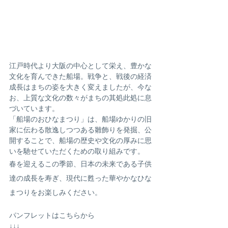
江戸時代より大阪の中心として栄え、豊かな
文化を育んできた船場。戦争と、戦後の経済
成長はまちの姿を大きく変えましたが、今な
お、上質な文化の数々がまちの其処此処に息
づいています。
「船場のおひなまつり」は、船場ゆかりの旧
家に伝わる散逸しつつある雛飾りを発掘、公
開することで、船場の歴史や文化の厚みに思
いを馳せていただくための取り組みです。
春を迎えるこの季節、日本の未来である子供
達の成長を寿ぎ、現代に甦った華やかなひな
まつりをお楽しみください。
パンフレットはこちらから
↓↓↓