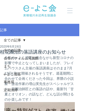
記事
全ての記事
2020年6月19日
全ての記事
桂花團治の落語講座のお知らせ
今年のe-よこ逍遥は残念ながら新型コロナの
会長のフィルム写真館
影響で中止となってしまいましたが、フレイ
まち
ムハウスさん主催の落語講座はそのまま7月
13日(月)に開催されるそうです。逍遥期間に
e-よこ逍遥
合わせて企画くださった今回は、界隈の小説
事務局
家・放送作家の増山実先生がスペシャルゲス
ト。花團治師匠との落語の話や、最新刊「甘
定期清掃
夏とオリオン」の話など。どんな話が聞ける
のか楽しみです！