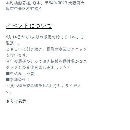
本町橋船着場, 日本、〒540-0029 大阪府大
阪市中央区本町橋４
イベントについて
6月14日から1ヶ月の予定で始まる「e-よこ
逍遥」。
よさこいに引き続き、恒例の水辺ピクニック
を行います。
今年の逍遥のとっておき情報や個性豊かなス
タッフとの交流を楽しみましょう！
■申込み：不要
■参加条件：
・食べ物か飲み物を1品お持ちよりくださ
い。
さらに表示